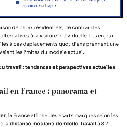
Des alternatives à la voiture individuelle pour
repenser ses trajets
son de choix résidentiels, de contraintes
lternatives à la voiture individuelle. Les enjeux
 liés à ces déplacements quotidiens prennent une
vélant les limites du modèle actuel.
 travail : tendances et perspectives actuelles
ail en France : panorama et
ler
, la France affiche des écarts marqués selon les
xe la
distance médiane domicile-travail
à 8,7