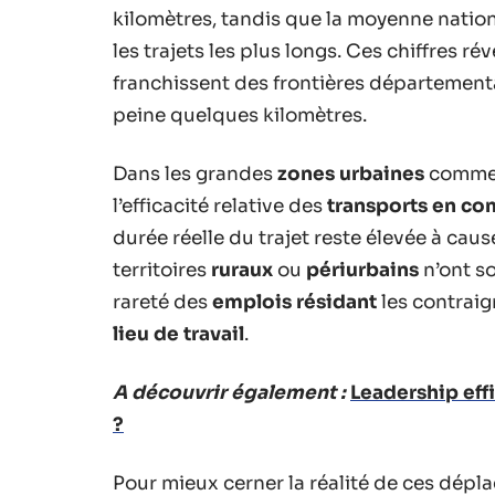
kilomètres, tandis que la moyenne nationa
les trajets les plus longs. Ces chiffres r
franchissent des frontières département
peine quelques kilomètres.
Dans les grandes
zones urbaines
comme l
l’efficacité relative des
transports en c
durée réelle du trajet reste élevée à cau
territoires
ruraux
ou
périurbains
n’ont so
rareté des
emplois résidant
les contraig
lieu de travail
.
A découvrir également :
Leadership eff
?
Pour mieux cerner la réalité de ces dépla