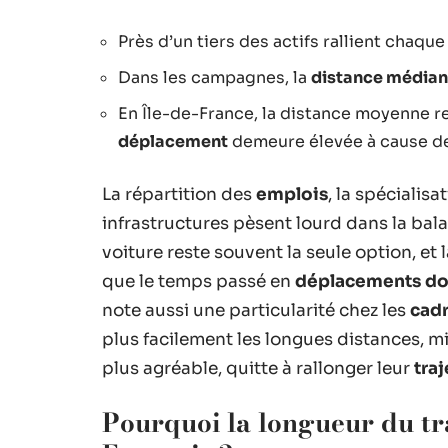
Près d’un tiers des actifs rallient chaque
Dans les campagnes, la
distance média
En Île-de-France, la distance moyenne r
déplacement
demeure élevée à cause de
La répartition des
emplois
, la spécialis
infrastructures pèsent lourd dans la bala
voiture reste souvent la seule option, e
que le temps passé en
déplacements dom
note aussi une particularité chez les
cad
plus facilement les longues distances, m
plus agréable, quitte à rallonger leur
traj
Pourquoi la longueur du tra